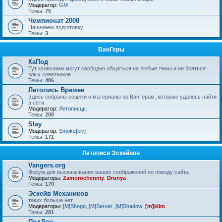
Модератор:
GM
Темы:
75
Чемпионат 2008
Начинаем подготовку.
Темы:
3
ВанГеры
КаПод
Тут колесники могут свободно общаться на любые темы и не бояться
злых советников
Темы:
486
Летопись Времен
Здесь собраны ссылки и материалы по ВанГерам, которые удалось найти
в сети.
Модератор:
Летописцы
Темы:
200
Slay
Модератор:
Smoke[kiv]
Темы:
171
Летописи Эскейвов
Vangers.org
Форум для высказывания ваших соображений по поводу сайта
Модераторы:
Zamorochenniy
,
Drunya
Темы:
170
Эскейв Механиков
таких больше нет...
Модераторы:
[M]Shogo
,
[M]Server
,
[M]Shadow
,
[m]klim
Темы:
281
ПодДон