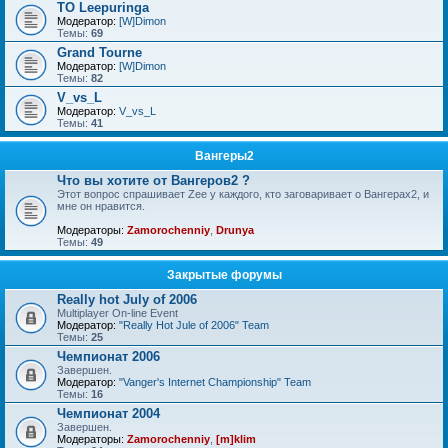
TO Leepuringa
Модератор:
[W]Dimon
Темы:
69
Grand Tourne
Модератор:
[W]Dimon
Темы:
82
V_vs_L
Модератор:
V_vs_L
Темы:
41
Вангеры2
Что вы хотите от Вангеров2 ?
Этот вопрос спрашивает Zee у каждого, кто заговаривает о Вангерах2, и
мне он нравится.
Модераторы:
Zamorochenniy
,
Drunya
Темы:
49
Закрытые форумы
Really hot July of 2006
Multiplayer On-line Event
Модератор:
"Really Hot Jule of 2006" Team
Темы:
25
Чемпионат 2006
Завершен.
Модератор:
"Vanger's Internet Championship" Team
Темы:
16
Чемпионат 2004
Завершен.
Модераторы:
Zamorochenniy
,
[m]klim