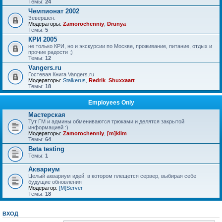
Темы:
24
Чемпионат 2002
Зевершен.
Модераторы:
Zamorochenniy
,
Drunya
Темы:
5
КРИ 2005
не только КРИ, но и экскурсии по Москве, проживание, питание, отдых и
прочие радости ;)
Темы:
12
Vangers.ru
Гостевая Книга Vangers.ru
Модераторы:
Stalkerus
,
Redrik_Shuxxaart
Темы:
18
Employees Only
Мастерская
Тут ГМ и админы обмениваются трюками и делятся закрытой
информацией :)
Модераторы:
Zamorochenniy
,
[m]klim
Темы:
64
Beta testing
Темы:
1
Аквариум
Целый аквариум идей, в котором плещется сервер, выбирая себе
будущие обновления
Модератор:
[M]Server
Темы:
18
ВХОД