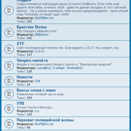
Сюда стекаются заблудщие души со всего УниВанга. Если тебе ещё
дороги твои бибы, и мехос твой - даже не думай заходить в этот грязный
притон... Ну а ежели наплевать тебе на все предупреждения - преступный
клан "Kriminals on Road" ждёт тебя!
Модератор:
[KoR]Ben-zin
Темы:
181
Братство Волка
http://vangers.bilakaifa.com/
Модератор:
[W]Dimon
Темы:
242
ХТУ
Сайт посвященный творчеству. Благодарить U.G.O. htu.vangers.org
Модератор:
U.G.O.
Темы:
137
Vangerz.narod.ru
Форум и гостевая книга Vangerz.narod.ru. "Вангерская анархия".
Модераторы:
Laval[kiv]
,
X-winger
,
Smoke[kiv]
Темы:
138
Новости
Модератор:
GM
Темы:
19
Биосы снова с нами
Оживление сетевой части игры
Темы:
194
УУВ
Уголок Ушлого Вангера...
Модератор:
u.v.
Темы:
130
Перехват полицейской волны
Модератор:
[KoR]Ben-zin
Темы:
99