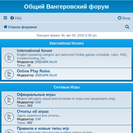
Общий Вангеровский форум
FAQ
Вход
П
Список форумов
о
Текущее время: Вс авг 09, 2026 9:39 am
и
International forums
с
International forum
English-speaking vangers are welcome! Online games schedule, rules, FAQ,
к
troubleshooting, etc.
Модератор:
[W]DaRK ALeX
Темы:
18
Online Play Rules
Модератор:
[W]DaRK ALeX
Сетевые Игры
Официальные игры
Можно обсудить ваши впечатления от игры или предложить игру
Модератор:
GM
Темы:
369
Отчеты об играх
Здесь хранятся все отчеты...
Модератор:
GM
Темы:
482
Правила и новые типы игр
Здесь проходят дисскуссии и обкат новых модов