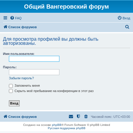
Общий Вангеровский форум
FAQ
Вход
П
Список форумов
о
Для просмотра профилей вы должны быть
и
авторизованы.
с
Имя пользователя:
к
Пароль:
Забыли пароль?
Запомнить меня
Скрыть моё пребывание на конференции в этот раз
Список форумов
Часовой пояс:
UTC+03:00
Создано на основе
phpBB
® Forum Software © phpBB Limited
Русская поддержка phpBB