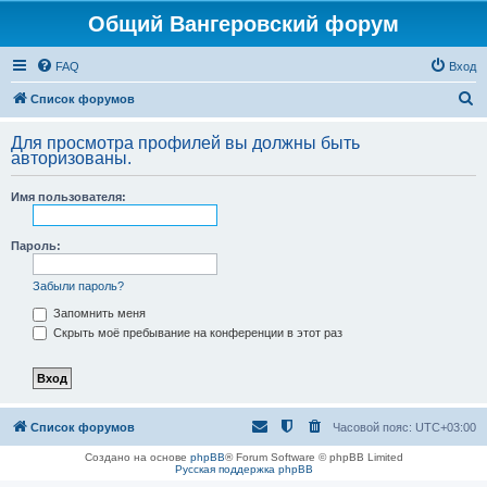
Общий Вангеровский форум
FAQ
Вход
П
Список форумов
о
Для просмотра профилей вы должны быть
и
авторизованы.
с
Имя пользователя:
к
Пароль:
Забыли пароль?
Запомнить меня
Скрыть моё пребывание на конференции в этот раз
Список форумов
Часовой пояс:
UTC+03:00
Создано на основе
phpBB
® Forum Software © phpBB Limited
Русская поддержка phpBB