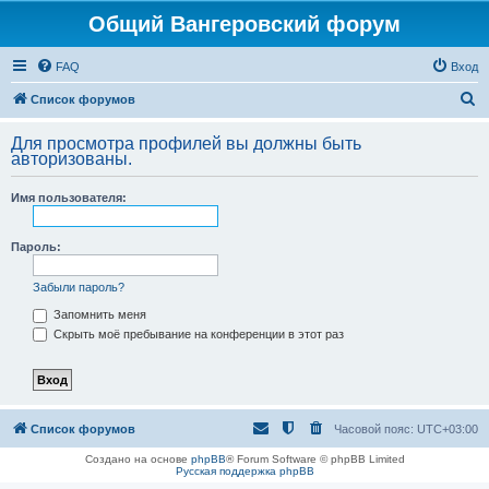
Общий Вангеровский форум
FAQ
Вход
П
Список форумов
о
Для просмотра профилей вы должны быть
и
авторизованы.
с
Имя пользователя:
к
Пароль:
Забыли пароль?
Запомнить меня
Скрыть моё пребывание на конференции в этот раз
Список форумов
Часовой пояс:
UTC+03:00
Создано на основе
phpBB
® Forum Software © phpBB Limited
Русская поддержка phpBB