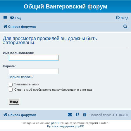
Общий Вангеровский форум
FAQ
Вход
П
Список форумов
о
Для просмотра профилей вы должны быть
и
авторизованы.
с
Имя пользователя:
к
Пароль:
Забыли пароль?
Запомнить меня
Скрыть моё пребывание на конференции в этот раз
Список форумов
Часовой пояс:
UTC+03:00
Создано на основе
phpBB
® Forum Software © phpBB Limited
Русская поддержка phpBB