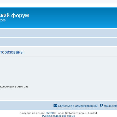
ский форум
2008
торизованы.
ференции в этот раз
Связаться с администрацией
Наша ком
Создано на основе
phpBB
® Forum Software © phpBB Limited
Русская поддержка phpBB