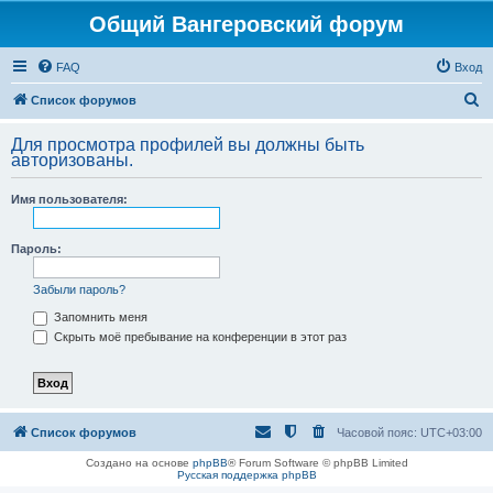
Общий Вангеровский форум
FAQ
Вход
П
Список форумов
о
Для просмотра профилей вы должны быть
и
авторизованы.
с
Имя пользователя:
к
Пароль:
Забыли пароль?
Запомнить меня
Скрыть моё пребывание на конференции в этот раз
Список форумов
Часовой пояс:
UTC+03:00
Создано на основе
phpBB
® Forum Software © phpBB Limited
Русская поддержка phpBB