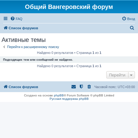
Общий Вангеровский форум
FAQ
Вход
П
Список форумов
о
Активные темы
и
Перейти к расширенному поиску
с
Найдено 0 результатов • Страница
1
из
1
к
Подходящих тем или сообщений не найдено.
Найдено 0 результатов • Страница
1
из
1
Перейти
Список форумов
Часовой пояс:
UTC+03:00
Создано на основе
phpBB
® Forum Software © phpBB Limited
Русская поддержка phpBB