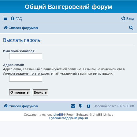
Общий Вангеровский форум
FAQ
Вход
П
Список форумов
о
Выслать пароль
и
с
Имя пользователя:
к
Адрес email:
Адрес email, связанный с вашей учётной записью. Если вы не изменили его в
Личном разделе, то это адрес email, указанный вами при регистрации.
Список форумов
Часовой пояс:
UTC+03:00
Создано на основе
phpBB
® Forum Software © phpBB Limited
Русская поддержка phpBB