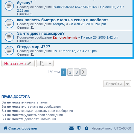
бузину?
Последнее сообщение
0x4d6563684d 657373696168
«
Ср сен 05, 2007
2:28 am
Ответы:
9
как попасть быстро с юга на север и наоборот
Последнее сообщение
Alter[kiv]
«
Сб июн 23, 2007 1:41 pm
Ответы:
11
За что дают пасажиров?
Последнее сообщение
Zamorochenniy
«
Пн июн 26, 2006 1:42 pm
Ответы:
3
Откуда мирьl???
Последнее сообщение
u.v.
«
Чт авг 12, 2004 2:42 pm
Ответы:
11
Новая тема
1
2
3
След.
130 тем
Перейти
ПРАВА ДОСТУПА
Вы
не можете
начинать темы
Вы
не можете
отвечать на сообщения
Вы
не можете
редактировать свои сообщения
Вы
не можете
удалять свои сообщения
Вы
не можете
добавлять вложения
Список форумов
Часовой пояс:
UTC+03:00