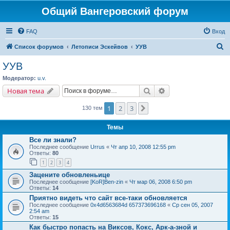
Общий Вангеровский форум
FAQ
Вход
П
Список форумов
Летописи Эскейвов
УУВ
о
УУВ
и
Модератор:
u.v.
с
Поиск
Расширенный поис
Новая тема
к
1
2
3
След.
130 тем
Темы
Все ли знали?
Последнее сообщение
Urrus
«
Чт апр 10, 2008 12:55 pm
Ответы:
80
1
2
3
4
Зацените обновленьице
Последнее сообщение
[KoR]Ben-zin
«
Чт мар 06, 2008 6:50 pm
Ответы:
14
Приятно видеть что сайт все-таки обновляется
Последнее сообщение
0x4d6563684d 657373696168
«
Ср сен 05, 2007
2:54 am
Ответы:
15
Как быстро попасть на Виксов, Кокс, Арк-а-зной и