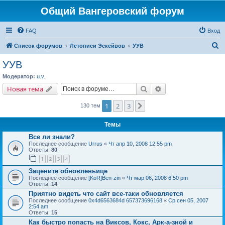
Общий Вангеровский форум
FAQ
Вход
П
Список форумов
Летописи Эскейвов
УУВ
о
УУВ
и
Модератор:
u.v.
с
Поиск
Расширенный поис
Новая тема
к
1
2
3
След.
130 тем
Темы
Все ли знали?
Последнее сообщение
Urrus
«
Чт апр 10, 2008 12:55 pm
Ответы:
80
1
2
3
4
Зацените обновленьице
Последнее сообщение
[KoR]Ben-zin
«
Чт мар 06, 2008 6:50 pm
Ответы:
14
Приятно видеть что сайт все-таки обновляется
Последнее сообщение
0x4d6563684d 657373696168
«
Ср сен 05, 2007
2:54 am
Ответы:
15
Как быстро попасть на Виксов, Кокс, Арк-а-зной и