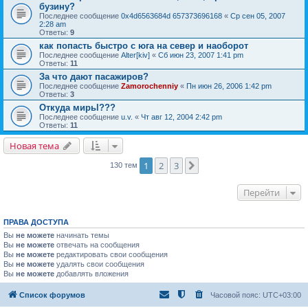
бузину?
Последнее сообщение
0x4d6563684d 657373696168
«
Ср сен 05, 2007
2:28 am
Ответы:
9
как попасть быстро с юга на север и наоборот
Последнее сообщение
Alter[kiv]
«
Сб июн 23, 2007 1:41 pm
Ответы:
11
За что дают пасажиров?
Последнее сообщение
Zamorochenniy
«
Пн июн 26, 2006 1:42 pm
Ответы:
3
Откуда мирьl???
Последнее сообщение
u.v.
«
Чт авг 12, 2004 2:42 pm
Ответы:
11
Новая тема
1
2
3
След.
130 тем
Перейти
ПРАВА ДОСТУПА
Вы
не можете
начинать темы
Вы
не можете
отвечать на сообщения
Вы
не можете
редактировать свои сообщения
Вы
не можете
удалять свои сообщения
Вы
не можете
добавлять вложения
Список форумов
Часовой пояс:
UTC+03:00