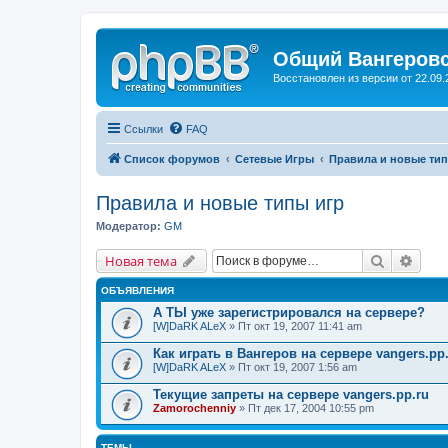
Общий Вангеров
Восстановлен из версии от 22.09.
Ссылки
FAQ
Список форумов
Сетевые Игры
Правила и новые тип
Правила и новые типы игр
Модератор:
GM
Поиск
Расш
Новая тема
ОБЪЯВЛЕНИЯ
А ТЫ уже зарегистрировался на сервере?
[W]DaRK ALeX
» Пт окт 19, 2007 11:41 am
Как играть в Вангеров на сервере vangers.pp
[W]DaRK ALeX
» Пт окт 19, 2007 1:56 am
Текущие запреты на сервере vangers.pp.ru
Zamorochenniy
» Пт дек 17, 2004 10:55 pm
ТЕМЫ