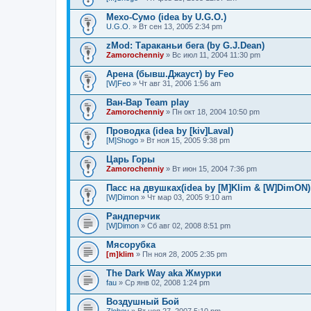
Мехо-Сумо (idea by U.G.O.)
U.G.O.
» Вт сен 13, 2005 2:34 pm
zMod: Тараканьи бега (by G.J.Dean)
Zamorochenniy
» Вс июл 11, 2004 11:30 pm
Арена (бывш.Джауст) by Feo
[W]Feo
» Чт авг 31, 2006 1:56 am
Ван-Вар Team play
Zamorochenniy
» Пн окт 18, 2004 10:50 pm
Проводка (idea by [kiv]Laval)
[M]Shogo
» Вт ноя 15, 2005 9:38 pm
Царь Горы
Zamorochenniy
» Вт июн 15, 2004 7:36 pm
Пасс на двушках(idea by [M]Klim & [W]DimON)
[W]Dimon
» Чт мар 03, 2005 9:10 am
Рандперчик
[W]Dimon
» Сб авг 02, 2008 8:51 pm
Мясорубка
[m]klim
» Пн ноя 28, 2005 2:35 pm
The Dark Way aka Жмурки
fau
» Ср янв 02, 2008 1:24 pm
Воздушный Бой