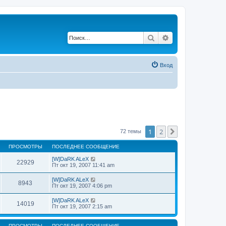
Поиск
Расширенный по
Вход
1
2
След.
72 темы
ПРОСМОТРЫ
ПОСЛЕДНЕЕ СООБЩЕНИЕ
[W]DaRK ALeX
22929
Пт окт 19, 2007 11:41 am
[W]DaRK ALeX
8943
Пт окт 19, 2007 4:06 pm
[W]DaRK ALeX
14019
Пт окт 19, 2007 2:15 am
ПРОСМОТРЫ
ПОСЛЕДНЕЕ СООБЩЕНИЕ