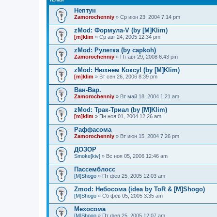
Нептун
Zamorochenniy
» Ср июн 23, 2004 7:14 pm
zMod: Формула-V (by [M]Klim)
[m]klim
» Ср авг 24, 2005 12:34 pm
zMod: Рулетка (by capkoh)
Zamorochenniy
» Пт авг 29, 2008 6:43 pm
zMod: Нюхнем Коксу! (by [M]Klim)
[m]klim
» Вт сен 26, 2006 8:39 pm
Ван-Вар.
Zamorochenniy
» Вт май 18, 2004 1:21 am
zMod: Трак-Триал (by [M]Klim)
[m]klim
» Пн ноя 01, 2004 12:26 am
Раффасома
Zamorochenniy
» Вт июн 15, 2004 7:26 pm
ДОЗОР
Smoke[kiv]
» Вс ноя 05, 2006 12:46 am
Пассемблосс
[M]Shogo
» Пт фев 25, 2005 12:03 am
Zmod: Небосома (idea by ToR & [M]Shogo)
[M]Shogo
» Сб фев 05, 2005 3:35 am
Мехосома
[M]Shogo
» Пт фев 25, 2005 12:07 am