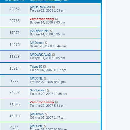
[W]DaRK ALeX
73057
Пн сен 22, 2008 1:09 pm
Zamorochenniy
32765
Вс сен 14, 2008 7:03 pm
[KoR]Ben-zin
17971
Вс сен 14, 2008 6:25 pm
[W]Dimon
14979
Чт авг 28, 2008 10:44 am
[W]DaRK ALeX
11828
Сб дек 01, 2007 5:05 pm
Tabac90
16914
Пн авг 06, 2007 11:57 pm
[W]D3NL
9568
Пт июл 27, 2007 9:39 pm
Smoke[kiv]
24082
Пн янв 29, 2007 10:35 am
Zamorochenniy
11896
Пн янв 22, 2007 5:51 pm
[W]Dimon
16313
Сб янв 06, 2007 1:47 am
[W]D3NL
9483
Пт янв 05, 2007 10:05 pm