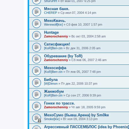
ShuruHH
» Вт май 01, 2007 6:25 pm
Мясная баня.
CHEREP
» Ср июл 07, 2004 4:14 pm
МехоКвачь.
Werewolf[kiv]
» Сб фев 10, 2007 1:57 pm
Huntage
Zamorochenniy
» Вс окт 03, 2004 2:58 am
Сатисфакция!
[KoR]Ben-zin
» Вс дек 31, 2006 2:05 am
Обуревание (by ToR)
Zamorochenniy
» Сб янв 06, 2007 2:46 am
Мехосиффа
[KoR]Ben-zin
» Пт янв 05, 2007 7:48 pm
Бибула
[W]Dimon
» Пт дек 22, 2006 10:37 pm
Жанжобум
[KoR]Ben-zin
» Ср сен 27, 2006 9:39 pm
Гонки по трассе.
Zamorochenniy
» Чт авг 18, 2005 9:59 pm
МехоСумо (бывш.Арена) by Sm0ke
Smoke[kiv]
» Вт ноя 09, 2004 3:13 pm
Агрессивный ПАССЕМБЛОС (idea by Phoenix[k