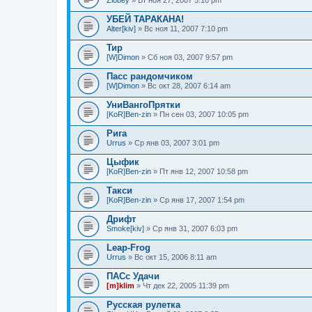
Zlobey
» Вт ноя 27, 2007 5:10 pm
УБЕЙ ТАРАКАНА!
Alter[kiv]
» Вс ноя 11, 2007 7:10 pm
Тир
[W]Dimon
» Сб ноя 03, 2007 9:57 pm
Пасс рандомчиком
[W]Dimon
» Вс окт 28, 2007 6:14 am
УниВангоПрятки
[KoR]Ben-zin
» Пн сен 03, 2007 10:05 pm
Рига
Urrus
» Ср янв 03, 2007 3:01 pm
Цыфик
[KoR]Ben-zin
» Пт янв 12, 2007 10:58 pm
Такси
[KoR]Ben-zin
» Ср янв 17, 2007 1:54 pm
Дрифт
Smoke[kiv]
» Ср янв 31, 2007 6:03 pm
Leap-Frog
Urrus
» Вс окт 15, 2006 8:11 am
ПАСс Удачи
[m]klim
» Чт дек 22, 2005 11:39 pm
Русская рулетка