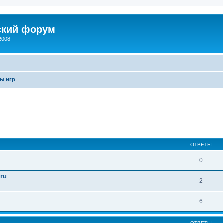
ский форум
2008
ы игр
иренный поиск
ОТВЕТЫ
0
.ru
2
6
ОТВЕТЫ