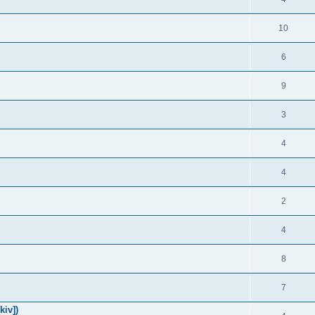
10
6
9
3
4
4
2
4
8
7
iv])