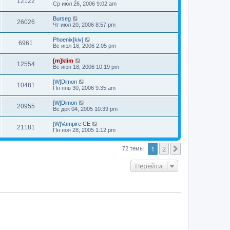
12122
Ср июл 26, 2006 9:02 am
Burseg
26026
Чт июл 20, 2006 8:57 pm
Phoenix[kiv]
6961
Вс июл 16, 2006 2:05 pm
[m]klim
12554
Вс июн 18, 2006 10:19 pm
[W]Dimon
10481
Пн янв 30, 2006 9:35 am
[W]Dimon
20955
Вс дек 04, 2005 10:39 pm
[W]Vampire CE
21181
Пн ноя 28, 2005 1:12 pm
1
2
След.
72 темы
Перейти