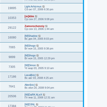
Light Arhizmus
19895
Сб окт 07, 2006 6:30 pm
[m]klim
10353
Ср сен 27, 2006 9:08 pm
Zamorochenniy
29122
Ср сен 13, 2006 1:44 am
[M]Shadow
16080
Вс дек 04, 2005 8:03 pm
[M]Shogo
7065
Вт ноя 15, 2005 9:38 pm
[M]Shogo
9899
Вт ноя 15, 2005 12:29 pm
[W]Dimon
7305
Чт мар 03, 2005 9:10 am
Laval[kiv]
17186
Вс авг 03, 2008 4:25 am
Alter[kiv]
7641
Вс июл 20, 2008 9:04 pm
[W]DaRK ALeX
20506
Пт янв 11, 2008 12:31 am
[W]D3NL
17384