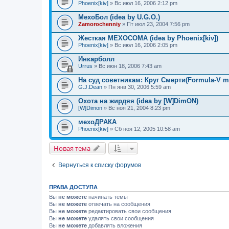
Phoenix[kiv]
» Вс июл 16, 2006 2:12 pm
МехоБол (idea by U.G.O.)
Zamorochenniy
» Пт июл 23, 2004 7:56 pm
Жесткая МЕХОСОМА (idea by Phoenix[kiv])
Phoenix[kiv]
» Вс июл 16, 2006 2:05 pm
Инкарболл
Urrus
» Вс июн 18, 2006 7:43 am
На суд советникам: Круг Смерти(Formula-V m
G.J.Dean
» Пн янв 30, 2006 5:59 am
Охота на жирдяя (idea by [W]DimON)
[W]Dimon
» Вс ноя 21, 2004 8:23 pm
мехоДРАКА
Phoenix[kiv]
» Сб ноя 12, 2005 10:58 am
Новая тема
Вернуться к списку форумов
ПРАВА ДОСТУПА
Вы
не можете
начинать темы
Вы
не можете
отвечать на сообщения
Вы
не можете
редактировать свои сообщения
Вы
не можете
удалять свои сообщения
Вы
не можете
добавлять вложения