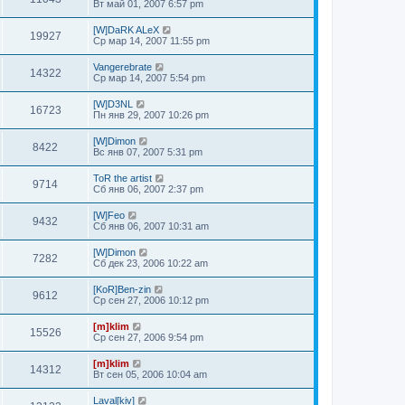
Вт май 01, 2007 6:57 pm
[W]DaRK ALeX
19927
Ср мар 14, 2007 11:55 pm
Vangerebrate
14322
Ср мар 14, 2007 5:54 pm
[W]D3NL
16723
Пн янв 29, 2007 10:26 pm
[W]Dimon
8422
Вс янв 07, 2007 5:31 pm
ToR the artist
9714
Сб янв 06, 2007 2:37 pm
[W]Feo
9432
Сб янв 06, 2007 10:31 am
[W]Dimon
7282
Сб дек 23, 2006 10:22 am
[KoR]Ben-zin
9612
Ср сен 27, 2006 10:12 pm
[m]klim
15526
Ср сен 27, 2006 9:54 pm
[m]klim
14312
Вт сен 05, 2006 10:04 am
Laval[kiv]