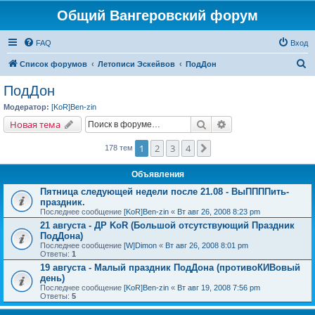
Общий Вангеровский форум
FAQ
Вход
П
Список форумов
Летописи Эскейвов
ПодДон
о
ПодДон
и
Модератор:
[KoR]Ben-zin
с
Поиск
Расширенный поис
Новая тема
к
1
2
3
4
След.
178 тем
Объявления
Пятница следующей недели после 21.08 - ВыППППить-
праздник.
Последнее сообщение
[KoR]Ben-zin
«
Вт авг 26, 2008 8:23 pm
21 августа - ДР KoR (Большой отсутствующий Праздник
ПодДона)
Последнее сообщение
[W]Dimon
«
Вт авг 26, 2008 8:01 pm
Ответы:
1
19 августа - Малый праздник ПодДона (противоКИВовый
день)
Последнее сообщение
[KoR]Ben-zin
«
Вт авг 19, 2008 7:56 pm
Ответы:
5