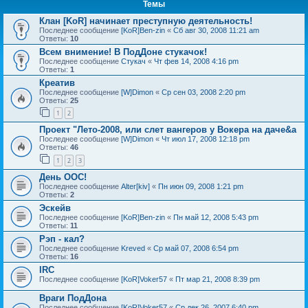
Темы
Клан [KoR] начинает преступную деятельность!
Последнее сообщение
[KoR]Ben-zin
«
Сб авг 30, 2008 11:21 am
Ответы:
10
Всем внимение! В ПодДоне стукачок!
Последнее сообщение
Стукач
«
Чт фев 14, 2008 4:16 pm
Ответы:
1
Креатив
Последнее сообщение
[W]Dimon
«
Ср сен 03, 2008 2:20 pm
Ответы:
25
1
2
Проект "Лето-2008, или слет вангеров у Вокера на даче&a
Последнее сообщение
[W]Dimon
«
Чт июл 17, 2008 12:18 pm
Ответы:
46
1
2
3
День ООС!
Последнее сообщение
Alter[kiv]
«
Пн июн 09, 2008 1:21 pm
Ответы:
2
Эскейв
Последнее сообщение
[KoR]Ben-zin
«
Пн май 12, 2008 5:43 pm
Ответы:
11
Рэп - кал?
Последнее сообщение
Kreved
«
Ср май 07, 2008 6:54 pm
Ответы:
16
IRC
Последнее сообщение
[KoR]Voker57
«
Пт мар 21, 2008 8:39 pm
Враги ПодДона
Последнее сообщение
[KoR]Voker57
«
Ср дек 26, 2007 6:40 pm