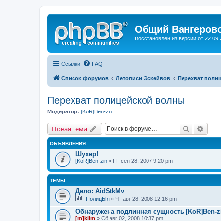
Общий Вангеров
Восстановлен из версии от 22.09.
Ссылки
FAQ
Список форумов
Летописи Эскейвов
Перехват поли
Перехват полицейской волны
Модератор:
[KoR]Ben-zin
Поиск
Расш
Новая тема
ОБЪЯВЛЕНИЯ
Шухер!
[KoR]Ben-zin
» Пт сен 28, 2007 9:20 pm
ТЕМЫ
Дело: AidStkMv
ПолицЫя
» Чт авг 28, 2008 12:16 pm
Обнаружена подлинная сущность [KoR]Ben-zi
[m]klim
» Сб авг 02, 2008 10:37 pm