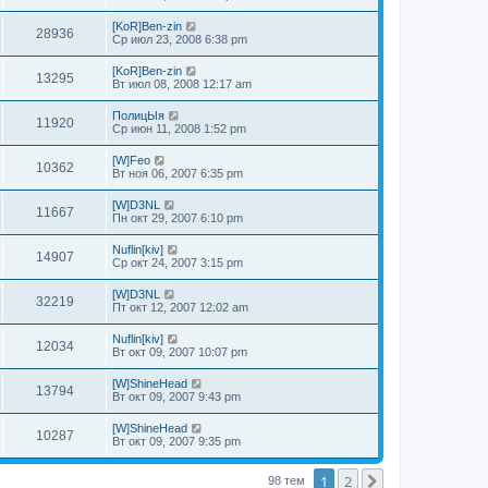
[KoR]Ben-zin
28936
Ср июл 23, 2008 6:38 pm
[KoR]Ben-zin
13295
Вт июл 08, 2008 12:17 am
ПолицЫя
11920
Ср июн 11, 2008 1:52 pm
[W]Feo
10362
Вт ноя 06, 2007 6:35 pm
[W]D3NL
11667
Пн окт 29, 2007 6:10 pm
Nuflin[kiv]
14907
Ср окт 24, 2007 3:15 pm
[W]D3NL
32219
Пт окт 12, 2007 12:02 am
Nuflin[kiv]
12034
Вт окт 09, 2007 10:07 pm
[W]ShineHead
13794
Вт окт 09, 2007 9:43 pm
[W]ShineHead
10287
Вт окт 09, 2007 9:35 pm
1
2
След.
98 тем