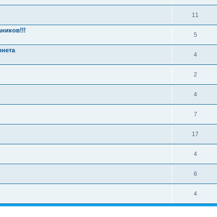
11
ников!!!
5
рнета
4
2
4
7
17
4
6
4