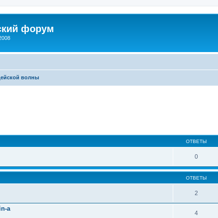
ский форум
2008
цейской волны
иренный поиск
ОТВЕТЫ
0
ОТВЕТЫ
2
n-а
4