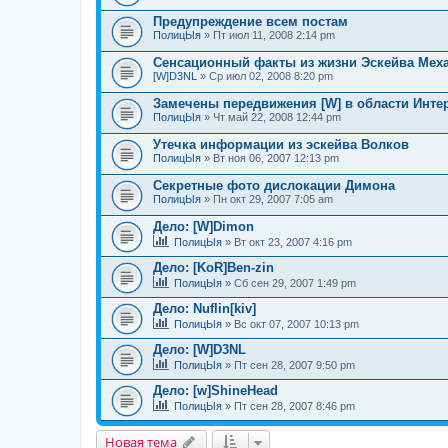
Предупреждение всем постам
ПолицЫя
» Пт июл 11, 2008 2:14 pm
Сенсационный факты из жизни Эскейва Меха
[W]D3NL
» Ср июл 02, 2008 8:20 pm
Замечены передвижения [W] в области Инте
ПолицЫя
» Чт май 22, 2008 12:44 pm
Утечка информации из эскейва Волков
ПолицЫя
» Вт ноя 06, 2007 12:13 pm
Секретные фото дислокации Димона
ПолицЫя
» Пн окт 29, 2007 7:05 am
Дело: [W]Dimon
ПолицЫя
» Вт окт 23, 2007 4:16 pm
Дело: [KoR]Ben-zin
ПолицЫя
» Сб сен 29, 2007 1:49 pm
Дело: Nuflin[kiv]
ПолицЫя
» Вс окт 07, 2007 10:13 pm
Дело: [W]D3NL
ПолицЫя
» Пт сен 28, 2007 9:50 pm
Дело: [w]ShineHead
ПолицЫя
» Пт сен 28, 2007 8:46 pm
Новая тема