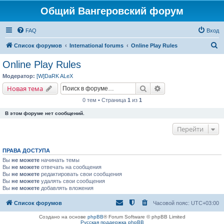
Общий Вангеровский форум
FAQ
Вход
П
Список форумов
International forums
Online Play Rules
о
Online Play Rules
и
Модератор:
[W]DaRK ALeX
с
Поиск
Расширенный поис
Новая тема
к
0 тем • Страница
1
из
1
В этом форуме нет сообщений.
Перейти
ПРАВА ДОСТУПА
Вы
не можете
начинать темы
Вы
не можете
отвечать на сообщения
Вы
не можете
редактировать свои сообщения
Вы
не можете
удалять свои сообщения
Вы
не можете
добавлять вложения
Список форумов
Часовой пояс:
UTC+03:00
Создано на основе
phpBB
® Forum Software © phpBB Limited
Русская поддержка phpBB