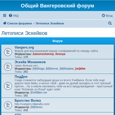
Общий Вангеровский форум
FAQ
Вход
П
Список форумов
Летописи Эскейвов
о
Летописи Эскейвов
и
Форум
с
Vangers.org
к
Форум для высказывания ваших соображений по поводу сайта
Модераторы:
Zamorochenniy
,
Drunya
Темы:
170
Эскейв Механиков
таких больше нет...
Модераторы:
[M]Shogo
,
[M]Server
,
[M]Shadow
,
[m]klim
Темы:
281
ПодДон
Сюда стекаются заблудщие души со всего УниВанга. Если тебе ещё
дороги твои бибы, и мехос твой - даже не думай заходить в этот грязный
притон... Ну а ежели наплевать тебе на все предупреждения - преступный
клан "Kriminals on Road" ждёт тебя!
Модератор:
[KoR]Ben-zin
Темы:
181
Братство Волка
http://vangers.bilakaifa.com/
Модератор:
[W]Dimon
Темы:
242