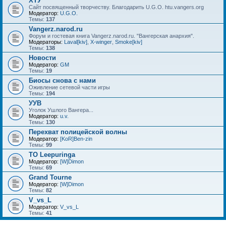
ХТУ
Сайт посвященный творчеству. Благодарить U.G.O. htu.vangers.org
Модератор:
U.G.O.
Темы:
137
Vangerz.narod.ru
Форум и гостевая книга Vangerz.narod.ru. "Вангерская анархия".
Модераторы:
Laval[kiv]
,
X-winger
,
Smoke[kiv]
Темы:
138
Новости
Модератор:
GM
Темы:
19
Биосы снова с нами
Оживление сетевой части игры
Темы:
194
УУВ
Уголок Ушлого Вангера...
Модератор:
u.v.
Темы:
130
Перехват полицейской волны
Модератор:
[KoR]Ben-zin
Темы:
99
TO Leepuringa
Модератор:
[W]Dimon
Темы:
69
Grand Tourne
Модератор:
[W]Dimon
Темы:
82
V_vs_L
Модератор:
V_vs_L
Темы:
41