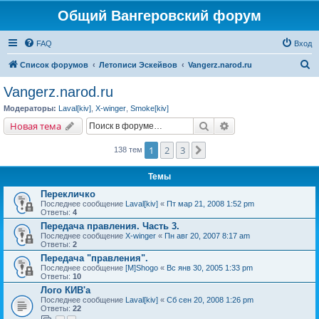
Общий Вангеровский форум
FAQ
Вход
П
Список форумов
Летописи Эскейвов
Vangerz.narod.ru
о
Vangerz.narod.ru
и
Модераторы:
Laval[kiv]
,
X-winger
,
Smoke[kiv]
с
Поиск
Расширенный поис
Новая тема
к
1
2
3
След.
138 тем
Темы
Перекличко
Последнее сообщение
Laval[kiv]
«
Пт мар 21, 2008 1:52 pm
Ответы:
4
Передача правления. Часть 3.
Последнее сообщение
X-winger
«
Пн авг 20, 2007 8:17 am
Ответы:
2
Передача "правления".
Последнее сообщение
[M]Shogo
«
Вс янв 30, 2005 1:33 pm
Ответы:
10
Лого КИВ'a
Последнее сообщение
Laval[kiv]
«
Сб сен 20, 2008 1:26 pm
Ответы:
22