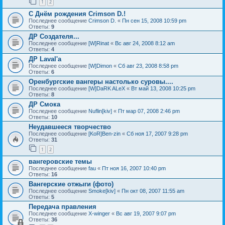
1
2
С Днём рождения Crimson D.!
Последнее сообщение
Crimson D.
«
Пн сен 15, 2008 10:59 pm
Ответы:
9
ДР Создателя...
Последнее сообщение
[W]Rinat
«
Вс авг 24, 2008 8:12 am
Ответы:
4
ДР Laval'а
Последнее сообщение
[W]Dimon
«
Сб авг 23, 2008 8:58 pm
Ответы:
6
Оренбургские вангеры настолько суровы....
Последнее сообщение
[W]DaRK ALeX
«
Вт май 13, 2008 10:25 pm
Ответы:
8
ДР Смока
Последнее сообщение
Nuflin[kiv]
«
Пт мар 07, 2008 2:46 pm
Ответы:
10
Неудавшееся творчество
Последнее сообщение
[KoR]Ben-zin
«
Сб ноя 17, 2007 9:28 pm
Ответы:
31
1
2
вангеровские темы
Последнее сообщение
fau
«
Пт ноя 16, 2007 10:40 pm
Ответы:
16
Вангерские отжыги (фото)
Последнее сообщение
Smoke[kiv]
«
Пн окт 08, 2007 11:55 am
Ответы:
5
Передача правления
Последнее сообщение
X-winger
«
Вс авг 19, 2007 9:07 pm
Ответы:
36