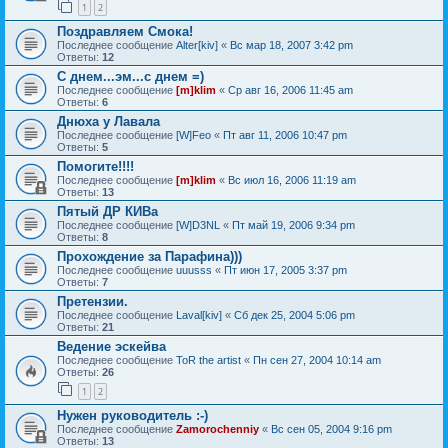
1
2
Поздравляем Смока!
Последнее сообщение
Alter[kiv]
«
Вс мар 18, 2007 3:42 pm
Ответы:
12
С днем...эм...с днем =)
Последнее сообщение
[m]klim
«
Ср авг 16, 2006 11:45 am
Ответы:
6
Днюха у Лавала
Последнее сообщение
[W]Feo
«
Пт авг 11, 2006 10:47 pm
Ответы:
5
Помогите!!!!
Последнее сообщение
[m]klim
«
Вс июл 16, 2006 11:19 am
Ответы:
13
Пятый ДР КИВа
Последнее сообщение
[W]D3NL
«
Пт май 19, 2006 9:34 pm
Ответы:
8
Прохождение за Парафина)))
Последнее сообщение
uuusss
«
Пт июн 17, 2005 3:37 pm
Ответы:
7
Претензии.
Последнее сообщение
Laval[kiv]
«
Сб дек 25, 2004 5:06 pm
Ответы:
21
Ведение эскейва
Последнее сообщение
ToR the artist
«
Пн сен 27, 2004 10:14 am
Ответы:
26
1
2
Нужен руководитель :-)
Последнее сообщение
Zamorochenniy
«
Вс сен 05, 2004 9:16 pm
Ответы:
13