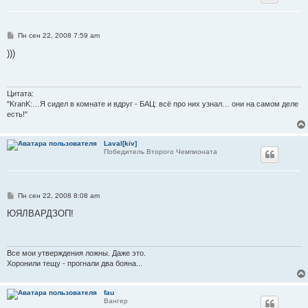
С
Пн сен 22, 2008 7:59 am
о
о
)))
б
щ
е
н
и
Цитата:
е
"KranK:…Я сидел в комнате и вдруг - БАЦ: всё про них узнал… они на самом деле
есть!"
Laval[kiv]
Победитель Второго Чемпионата
С
Пн сен 22, 2008 8:08 am
о
о
ЮЯЛВАРДЗОП!
б
щ
е
н
и
Все мои утверждения ложны. Даже это.
е
Хоронили тещу - прогнали два бояна...
fau
Вангер