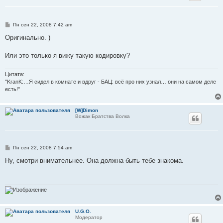
С
Пн сен 22, 2008 7:42 am
о
о
Оригинально. )
б
щ
е
Или это только я вижу такую кодировку?
н
и
е
Цитата:
"KranK:…Я сидел в комнате и вдруг - БАЦ: всё про них узнал… они на самом деле
есть!"
[W]Dimon
Вожак Братства Волка
С
Пн сен 22, 2008 7:54 am
о
о
Ну, смотри внимательнее. Она должна быть тебе знакома.
б
щ
е
н
и
е
U.G.O.
Модератор