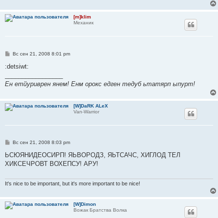
[m]klim
Механик
С
Вс сен 21, 2008 8:01 pm
о
о
:detsiwt:
б
_________________
щ
е
Ен етйуриврен янем! Енм орокс едген тедуб ьтатярп ыпурт!
н
и
е
[W]DaRK ALeX
Van-Warrior
С
Вс сен 21, 2008 8:03 pm
о
о
ЬСЮЯНИДЕОСИРП! ЯЬВОРОДЗ, ЯЬТСАЧС, ХИГЛОД ТЕЛ
б
ХИКСЕЧРОВТ ВОХЕПСУ! АРУ!
щ
е
н
и
It's nice to be important, but it's more important to be nice!
е
[W]Dimon
Вожак Братства Волка