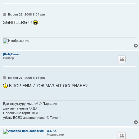
С
Вс сен 21, 2008 8:04 pm
о
о
SGNITEERG !!!
б
щ
е
н
и
е
[KoR]Ben-zin
Вангер
С
Вс сен 21, 2008 8:16 pm
о
о
В ТОР ЕНМ ИГОН! МАЗ ЫТ ОСЛУНАБЕ?
б
щ
е
н
и
Бди структуру мысли! © Парафин
е
Дык выча чавит © Д3
Попонки не горят! © Я
убить ВСЕХ анимешников! © Тоже я
U.G.O.
Модератор