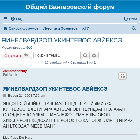
Общий Вангеровский форум
FAQ
Вход
П
Список форумов
Летописи Эскейвов
ХТУ
о
ЯИНЕЛВАРДЗОП УКИНТЕВОС АВЙЕКСЭ
и
Модератор:
U.G.O.
с
Поиск
Расширенный поиск
Ответить
к
10 сообщений • Страница
1
из
1
Zamorochenniy
Full Admin
ЯИНЕЛВАРДЗОП УКИНТЕВОС АВЙЕКСЭ
С
Вс сен 21, 2008 7:56 pm
о
о
ЯНДОГЕС ЙЫНЙЬЛЕТАЧЕМАЗ ЬНЕД - ШАН ЙЫМИБЮЛ
б
КИНТЕВОС, ЬЛЕТИНАРХ АВТСЕЧРОВТ ТЕУНДЗАРП ОЛАЧАН
щ
е
ОГОНДЕРЕЧО АЛКЫЦ. МЕАЛЕЖОП УМЕ ЕШЬЛОБОП
н
ХИКСЕЧРОВТ КОДОХАН, ЕЫРОТОК НО КАТ ОНЖЕЛИРП ТИНАРХ,
и
е
АН ЬТСОДАР МЕСВ МАН )
Live Fast, Die Hard!