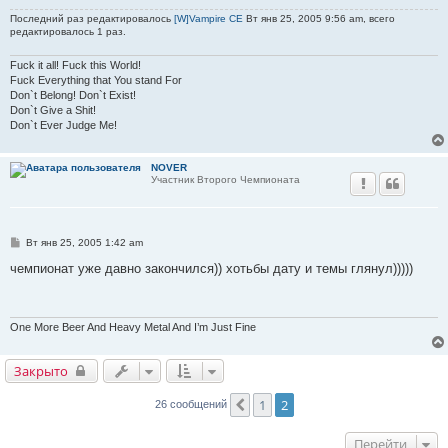
н
Последний раз редактировалось
[W]Vampire CE
Вт янв 25, 2005 9:56 am, всего
и
редактировалось 1 раз.
е
Fuck it all! Fuck this World!
Fuck Everything that You stand For
Don`t Belong! Don`t Exist!
Don`t Give a Shit!
Don`t Ever Judge Me!
NOVER
Участник Второго Чемпионата
С
Вт янв 25, 2005 1:42 am
о
о
чемпионат уже давно закончился)) хотьбы дату и темы глянул)))))
б
щ
е
н
и
One More Beer And Heavy Metal And I’m Just Fine
е
Закрыто
1
2
Пред.
26 сообщений
Перейти