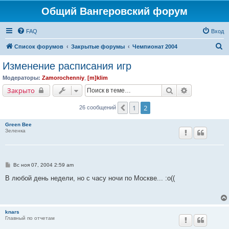
Общий Вангеровский форум
FAQ
Вход
П
Список форумов
Закрытые форумы
Чемпионат 2004
о
Изменение расписания игр
и
Модераторы:
Zamorochenniy
,
[m]klim
с
Поиск
Расширенны
Закрыто
к
1
2
Пред.
26 сообщений
Green Bee
Зеленка
С
Вс ноя 07, 2004 2:59 am
о
о
В любой день недели, но с часу ночи по Москве... :о((
б
щ
е
н
и
knars
е
Главный по отчетам