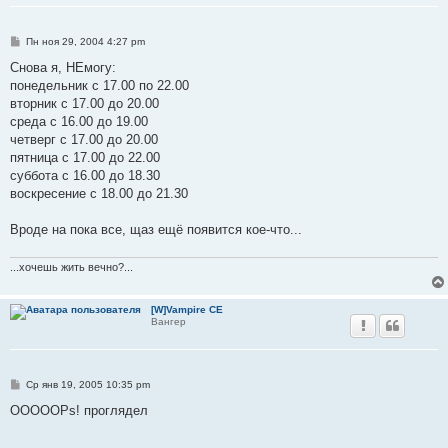
С
Пн ноя 29, 2004 4:27 pm
о
о
Снова я, НЕмогу:
б
понедельник с 17.00 по 22.00
щ
е
вторник с 17.00 до 20.00
н
среда с 16.00 до 19.00
и
е
четверг с 17.00 до 20.00
пятница с 17.00 до 22.00
суббота с 16.00 до 18.30
воскресение с 18.00 до 21.30
Вроде на пока все, щаз ещё появится кое-что...
...хочешь жить вечно?...
[W]Vampire CE
Вангер
С
Ср янв 19, 2005 10:35 pm
о
о
OOOOOPs! проглядел
б
щ
е