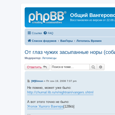
Общий Вангеров
Восстановлен из версии от 22.09.
Ссылки
FAQ
Список форумов
ВанГеры
Летопись Времен
От глаз чужих засыпанные норы (соб
Модератор:
Летописцы
Поиск
Расшир
Ответить
С
[W]Dimon
»
Пт сен 19, 2008 7:07 pm
о
о
Не помню, может уже было:
б
http://zhurnal.lib.ru/n/nightrain/vangers.shtml
щ
е
н
А вот этого точно не было:
и
е
Уголок Ушлого Вангера
[128kb]