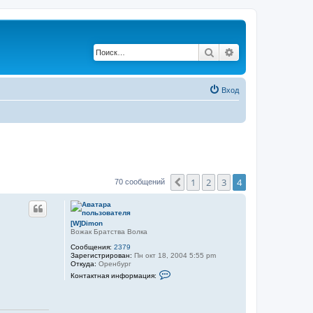
Поиск
Расширенный по
Вход
1
2
3
4
Пред.
70 сообщений
[W]Dimon
Вожак Братства Волка
Сообщения:
2379
Зарегистрирован:
Пн окт 18, 2004 5:55 pm
Откуда:
Оренбург
К
Контактная информация:
о
н
т
а