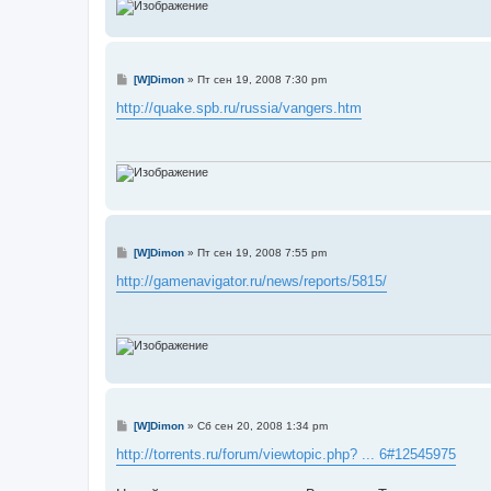
С
[W]Dimon
»
Пт сен 19, 2008 7:30 pm
о
о
http://quake.spb.ru/russia/vangers.htm
б
щ
е
н
и
е
С
[W]Dimon
»
Пт сен 19, 2008 7:55 pm
о
о
http://gamenavigator.ru/news/reports/5815/
б
щ
е
н
и
е
С
[W]Dimon
»
Сб сен 20, 2008 1:34 pm
о
о
http://torrents.ru/forum/viewtopic.php? ... 6#12545975
б
щ
е