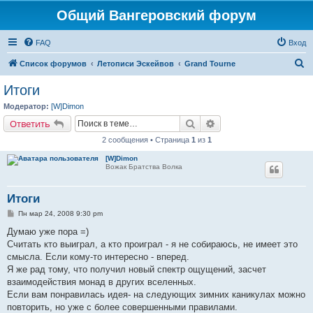
Общий Вангеровский форум
FAQ
Вход
П
Список форумов
Летописи Эскейвов
Grand Tourne
о
Итоги
и
Модератор:
[W]Dimon
с
Поиск
Расширенный поиск
Ответить
к
2 сообщения • Страница
1
из
1
[W]Dimon
Вожак Братства Волка
Итоги
С
Пн мар 24, 2008 9:30 pm
о
о
Думаю уже пора =)
б
Считать кто выиграл, а кто проиграл - я не собираюсь, не имеет это
щ
е
смысла. Если кому-то интересно - вперед.
н
Я же рад тому, что получил новый спектр ощущений, засчет
и
е
взаимодействия монад в других вселенных.
Если вам понравилась идея- на следующих зимних каникулах можно
повторить, но уже с более совершенными правилами.