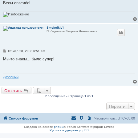
Всем спасибо!
Smoke[kiv]
Победитель Второго Чемпионата
С
Пт мар 28, 2008 6:51 am
о
о
Мы-то знаем... было супер!
б
щ
е
н
и
Дозорный
е
Ответить
2 сообщения • Страница
1
из
1
Перейти
Список форумов
Часовой пояс:
UTC+03:00
Создано на основе
phpBB
® Forum Software © phpBB Limited
Русская поддержка phpBB