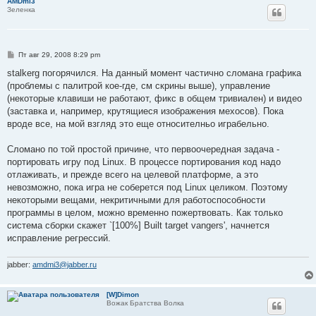
AMDmi3
Зеленка
С
Пт авг 29, 2008 8:29 pm
о
о
stalkerg погорячился. На данный момент частично сломана графика
б
(проблемы с палитрой кое-где, см скрины выше), управление
щ
е
(некоторые клавиши не работают, фикс в общем тривиален) и видео
н
(заставка и, например, крутящиеся изображения мехосов). Пока
и
е
вроде все, на мой взгляд это еще относителньо играбельно.
Сломано по той простой причине, что первоочередная задача -
портировать игру под Linux. В процессе портирования код надо
отлаживать, и прежде всего на целевой платформе, а это
невозможно, пока игра не соберется под Linux целиком. Поэтому
некоторыми вещами, некритичными для работоспособности
программы в целом, можно временно пожертвовать. Как только
система сборки скажет `[100%] Built target vangers', начнется
исправление регрессий.
jabber:
amdmi3@jabber.ru
[W]Dimon
Вожак Братства Волка