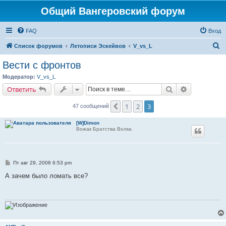
Общий Вангеровский форум
FAQ
Вход
П
Список форумов
Летописи Эскейвов
V_vs_L
о
Вести с фронтов
и
Модератор:
V_vs_L
с
Поиск
Расширенн
Ответить
к
1
2
3
Пред.
47 сообщений
[W]Dimon
Вожак Братства Волка
С
Пт авг 29, 2008 6:53 pm
о
о
А зачем было ломать все?
б
щ
е
н
и
е