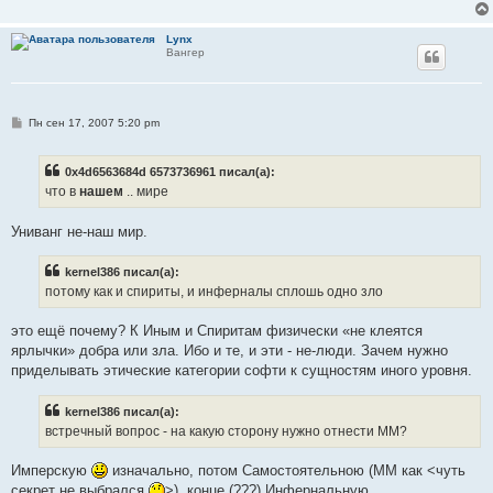
Lynx
Вангер
С
Пн сен 17, 2007 5:20 pm
о
о
б
0x4d6563684d 6573736961 писал(а):
щ
е
что в
нашем
.. мире
н
и
е
Униванг не-наш мир.
kernel386 писал(а):
потому как и спириты, и инферналы сплошь одно зло
это ещё почему? К Иным и Спиритам физически «не клеятся
ярлычки» добра или зла. Ибо и те, и эти - не-люди. Зачем нужно
приделывать этические категории софти к сущностям иного уровня.
kernel386 писал(а):
встречный вопрос - на какую сторону нужно отнести ММ?
Имперскую
изначально, потом Самостоятельною (ММ как <чуть
секрет не выбрался
>), конце (???) Инфернальную