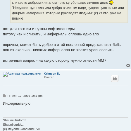
считаете добром или злом - это сугубо ваше личное дело
"Несуществует зла или добра в чистом виде, существуют злые или
добрые намерения, которые руководят людьми" (с) хз кто, уже не
помню
вот для того им и нужны софти/вангеры
потому как и спириты, и инферналы сплошь одно зло
впрочем, может быть добро в этой вселенной представляют бибы -
вон их сколько - никаких инферналов не хватит уравновесить.
встречный вопрос - на какую сторону нужно отнести ММ?
Crimson D.
Вангер
С
Пн сен 17, 2007 1:47 pm
о
о
Инфернальную.
б
щ
е
н
и
Shauni uhrdomz...
е
Shauni ouriel...
(c) Beyond Good and Evil