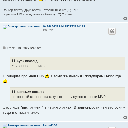
Вангер Легату друг, брат и.. странный юнит (C) ToR
одинокий ММ со спумией в обнимку (C) Yurgen
0x4d6563684d 657373696168
Вангер
С
Вт сен 18, 2007 5:42 am
о
о
б
Lynx писал(а):
щ
е
Униванг не-наш мир.
н
и
е
Я говорил про
наш
мир
К тому же дуализм популярен много где
kernel386 писал(а):
встречный вопрос - на какую сторону нужно отнести ММ?
Это лишь "инструмент" в чьих-то руках. В зависимости чьи это руки -
туда и отнести. имхо.
kernel386