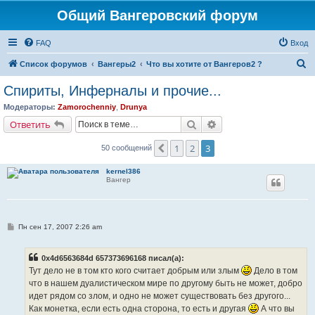
Общий Вангеровский форум
FAQ
Вход
П
Список форумов
Вангеры2
Что вы хотите от Вангеров2 ?
о
Спириты, Инферналы и прочие...
и
Модераторы:
Zamorochenniy
,
Drunya
с
Поиск
Расширенный поиск
Ответить
к
1
2
3
Пред.
50 сообщений
kernel386
Вангер
С
Пн сен 17, 2007 2:26 am
о
о
б
0x4d6563684d 657373696168 писал(а):
щ
е
Тут дело не в том кто кого считает добрым или злым
Дело в том
н
что в нашем дуалистическом мире по другому быть не может, добро
и
е
идет рядом со злом, и одно не может существовать без другого...
Как монетка, если есть одна сторона, то есть и другая
А что вы