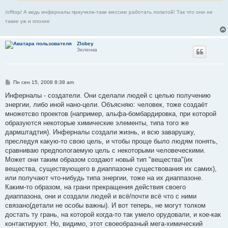
/offtop/ А ведь инферналы приучили-таки мессию работать лопатой! Так что они не
такие уж и плохие
Zlobey
Зеленка
С
Пн сен 15, 2008 8:38 am
о
о
Инферналы - создатели. Они сделали людей с целью получению
б
энергии, либо иной нано-цели. Объясняю: человек, тоже создаёт
щ
е
множетсво проектов (например, альфа-бомбардировка, при которой
н
образуются некоторые химические элементы, типа того же
и
е
дармштадтия). Инферналы создали жизнь, и всю заварушку,
преследуя какую-то свою цель, и чтобы проще было людям понять,
сравниваю предпологаемую цель с некоторыми человеческими.
Может они таким образом создают новый тип "вещества"(их
вещества, существующего в диаппазоне существования их самих),
или получают что-нибудь типа энергии, тоже на их диаппазоне.
Каким-то образом, на грани прекращения действия своего
диаппазона, они и создали людей и всё/почти всё что с ними
связано(детали не особы важны). И вот теперь, не могут толком
достать ту грань, на которой когда-то так умело орудовали, и кое-как
контактируют. Но, видимо, этот своеобразный мега-химический