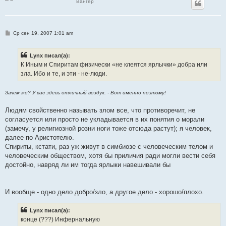
Вангер
С
Ср сен 19, 2007 1:01 am
о
о
б
Lynx писал(а):
щ
е
К Иным и Спиритам физически «не клеятся ярлычки» добра или
н
зла. Ибо и те, и эти - не-люди.
и
е
Зачем же? У вас здесь отличный воздух. - Вот именно поэтому!
Людям свойственно называть злом все, что противоречит, не
согласуется или просто не укладывается в их понятия о морали
(замечу, у религиозной розни ноги тоже отсюда растут); я человек,
далее по Аристотелю.
Спириты, кстати, раз уж живут в симбиозе с человеческим телом и
человеческим обществом, хотя бы приличия ради могли вести себя
достойно, навряд ли им тогда ярлыки навешивали бы
И вообще - одно дело добро/зло, а другое дело - хорошо/плохо.
Lynx писал(а):
конце (???) Инфернальную