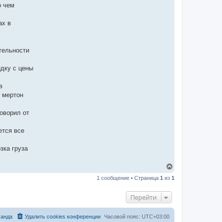
и
о чем
н
ф
о
ах в
р
м
а
ц
и
тельности
я
п
о
идку с цены
л
ь
з
в
о
и мертон
в
а
т
говорил от
е
л
я
ется все
A
a
r
зка груза
o
n
W
В
e
е
t
1 сообщение • Страница
1
из
1
р
н
у
Перейти
т
ь
с
анда
Удалить cookies конференции
Часовой пояс:
UTC+03:00
я