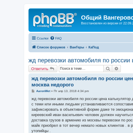
Общий Вангеров
Восстановлен из версии от 22.09.
Ссылки
FAQ
Список форумов
ВанГеры
КаПод
жд перевозки автомобиля по россии 
Поиск
Расшир
Ответить
жд перевозки автомобиля по россии цен
москва недорого
С
AaronWet
»
Пт апр 13, 2018 4:34 pm
о
о
жд перевозки автомобиля по россии цена калькулятор 
б
с теми или иными людьми устанавливаются сопоставим
щ
е
зафиксировать в объективной форме даже те эмоциона
н
киреевский иван васильевич человек должен научиться
и
е
доставка грузов в армению из москвы перевозки по р
майк приобрел в тот вечер немало новых клиентов . в 
утопийцы .