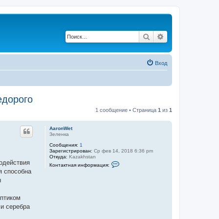
Поиск
Расширенный по
Вход
едорого
1 сообщение • Страница
1
из
1
AaronWet
Зеленка
Сообщения:
1
Зарегистрирован:
Ср фев 14, 2018 6:36 pm
Откуда:
Kazakhstan
модействия
К
Контактная информация:
о
я способна
н
ы
т
а
к
ептиком
т
н
 и серебра
а
я