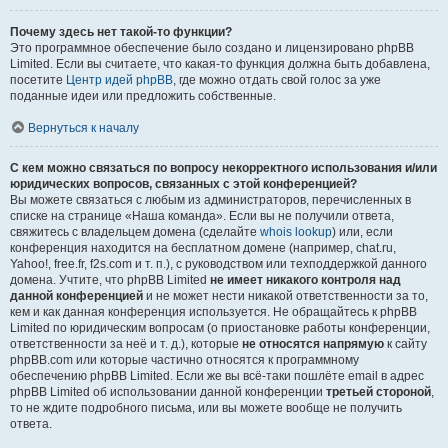
Почему здесь нет такой-то функции?
Это программное обеспечение было создано и лицензировано phpBB
Limited. Если вы считаете, что какая-то функция должна быть добавлена,
посетите
Центр идей phpBB
, где можно отдать свой голос за уже
поданные идеи или предложить собственные.
Вернуться к началу
С кем можно связаться по вопросу некорректного использования и/или
юридических вопросов, связанных с этой конференцией?
Вы можете связаться с любым из администраторов, перечисленных в
списке на странице «Наша команда». Если вы не получили ответа,
свяжитесь с владельцем домена (сделайте
whois lookup
) или, если
конференция находится на бесплатном домене (например, chat.ru,
Yahoo!, free.fr, f2s.com и т. п.), с руководством или техподдержкой данного
домена. Учтите, что phpBB Limited
не имеет никакого контроля над
данной конференцией
и не может нести никакой ответственности за то,
кем и как данная конференция используется. Не обращайтесь к phpBB
Limited по юридическим вопросам (о приостановке работы конференции,
ответственности за неё и т. д.), которые
не относятся напрямую
к сайту
phpBB.com или которые частично относятся к программному
обеспечению phpBB Limited. Если же вы всё-таки пошлёте email в адрес
phpBB Limited об использовании данной конференции
третьей стороной
,
то не ждите подробного письма, или вы можете вообще не получить
ответа.