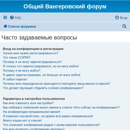
Общий Вангеровский форум
FAQ
Вход
П
Список форумов
о
Часто задаваемые вопросы
и
с
Вход на конференцию и регистрация
Зачем мне нужно регистрироваться?
к
Что такое COPPA?
Почему я не могу зарегистрироваться?
Я только что зарегистрировался, но не могу войти!
Почему я не могу войти?
Я давно зарегистрирован, но больше не могу войти!
Я забыл пароль!
Почему мне периодически приходится повторять ввод имени и пароля?
Что делает функция «Удалить cookies конференции»?
Параметры и настройки пользователя
Как мне изменить мои настройки?
Как избежать появления моего имени в списке «Кто сейчас на конференции»?
На конференции неправильное время!
Я изменил часовой пояс, но время всё равно неправильное!
Моего языка нет в списке!
Что означают изображения рядом с моим именем пользователя?
Как мне включить отображение аватары?