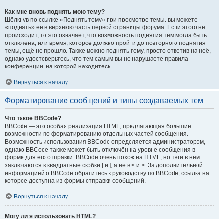
Как мне вновь поднять мою тему?
Щёлкнув по ссылке «Поднять тему» при просмотре темы, вы можете
«поднять» её в верхнюю часть первой страницы форума. Если этого не
происходит, то это означает, что возможность поднятия тем могла быть
отключена, или время, которое должно пройти до повторного поднятия
темы, ещё не прошло. Также можно поднять тему, просто ответив на неё,
однако удостоверьтесь, что тем самым вы не нарушаете правила
конференции, на которой находитесь.
Вернуться к началу
Форматирование сообщений и типы создаваемых тем
Что такое BBCode?
BBCode — это особая реализация HTML, предлагающая большие
возможности по форматированию отдельных частей сообщения.
Возможность использования BBCode определяется администратором,
однако BBCode также может быть отключён на уровне сообщения в
форме для его отправки. BBCode очень похож на HTML, но теги в нём
заключаются в квадратные скобки [ и ], а не в < и >. За дополнительной
информацией о BBCode обратитесь к руководству по BBCode, ссылка на
которое доступна из формы отправки сообщений.
Вернуться к началу
Могу ли я использовать HTML?