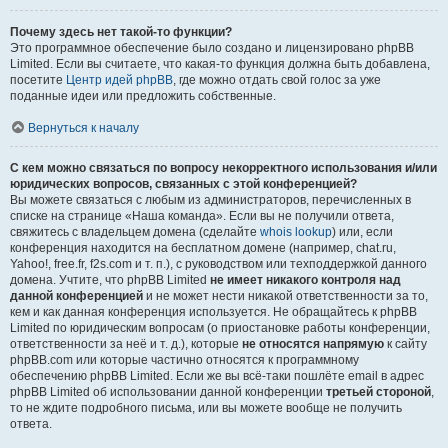
Почему здесь нет такой-то функции?
Это программное обеспечение было создано и лицензировано phpBB
Limited. Если вы считаете, что какая-то функция должна быть добавлена,
посетите
Центр идей phpBB
, где можно отдать свой голос за уже
поданные идеи или предложить собственные.
Вернуться к началу
С кем можно связаться по вопросу некорректного использования и/или
юридических вопросов, связанных с этой конференцией?
Вы можете связаться с любым из администраторов, перечисленных в
списке на странице «Наша команда». Если вы не получили ответа,
свяжитесь с владельцем домена (сделайте
whois lookup
) или, если
конференция находится на бесплатном домене (например, chat.ru,
Yahoo!, free.fr, f2s.com и т. п.), с руководством или техподдержкой данного
домена. Учтите, что phpBB Limited
не имеет никакого контроля над
данной конференцией
и не может нести никакой ответственности за то,
кем и как данная конференция используется. Не обращайтесь к phpBB
Limited по юридическим вопросам (о приостановке работы конференции,
ответственности за неё и т. д.), которые
не относятся напрямую
к сайту
phpBB.com или которые частично относятся к программному
обеспечению phpBB Limited. Если же вы всё-таки пошлёте email в адрес
phpBB Limited об использовании данной конференции
третьей стороной
,
то не ждите подробного письма, или вы можете вообще не получить
ответа.