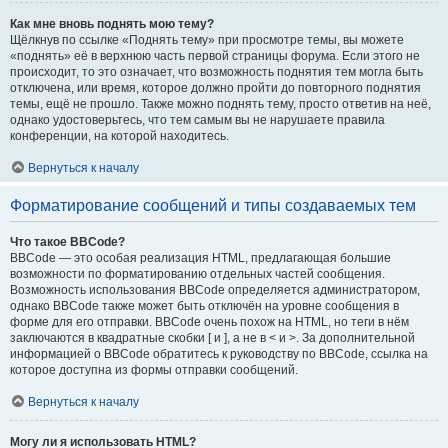
Как мне вновь поднять мою тему?
Щёлкнув по ссылке «Поднять тему» при просмотре темы, вы можете
«поднять» её в верхнюю часть первой страницы форума. Если этого не
происходит, то это означает, что возможность поднятия тем могла быть
отключена, или время, которое должно пройти до повторного поднятия
темы, ещё не прошло. Также можно поднять тему, просто ответив на неё,
однако удостоверьтесь, что тем самым вы не нарушаете правила
конференции, на которой находитесь.
Вернуться к началу
Форматирование сообщений и типы создаваемых тем
Что такое BBCode?
BBCode — это особая реализация HTML, предлагающая большие
возможности по форматированию отдельных частей сообщения.
Возможность использования BBCode определяется администратором,
однако BBCode также может быть отключён на уровне сообщения в
форме для его отправки. BBCode очень похож на HTML, но теги в нём
заключаются в квадратные скобки [ и ], а не в < и >. За дополнительной
информацией о BBCode обратитесь к руководству по BBCode, ссылка на
которое доступна из формы отправки сообщений.
Вернуться к началу
Могу ли я использовать HTML?