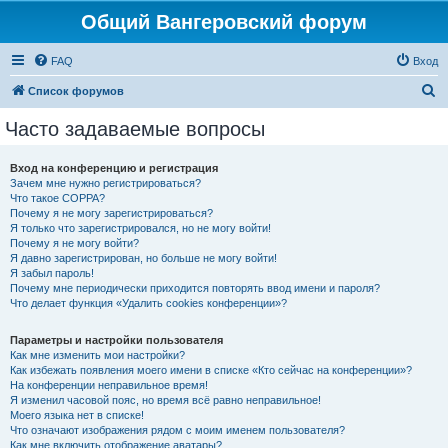
Общий Вангеровский форум
FAQ
Вход
П
Список форумов
о
Часто задаваемые вопросы
и
с
Вход на конференцию и регистрация
Зачем мне нужно регистрироваться?
к
Что такое COPPA?
Почему я не могу зарегистрироваться?
Я только что зарегистрировался, но не могу войти!
Почему я не могу войти?
Я давно зарегистрирован, но больше не могу войти!
Я забыл пароль!
Почему мне периодически приходится повторять ввод имени и пароля?
Что делает функция «Удалить cookies конференции»?
Параметры и настройки пользователя
Как мне изменить мои настройки?
Как избежать появления моего имени в списке «Кто сейчас на конференции»?
На конференции неправильное время!
Я изменил часовой пояс, но время всё равно неправильное!
Моего языка нет в списке!
Что означают изображения рядом с моим именем пользователя?
Как мне включить отображение аватары?