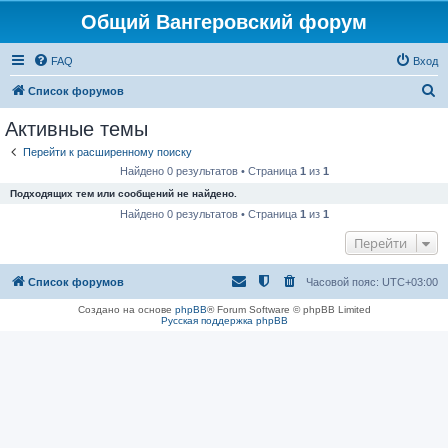
Общий Вангеровский форум
FAQ
Вход
П
Список форумов
о
Активные темы
и
Перейти к расширенному поиску
с
Найдено 0 результатов • Страница
1
из
1
к
Подходящих тем или сообщений не найдено.
Найдено 0 результатов • Страница
1
из
1
Перейти
Список форумов
Часовой пояс:
UTC+03:00
Создано на основе
phpBB
® Forum Software © phpBB Limited
Русская поддержка phpBB