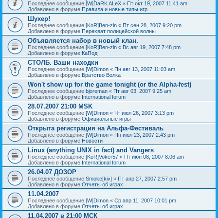
Последнее сообщение
[W]DaRK ALeX
«
Пт окт 19, 2007 11:41 am
Добавлено в форуме
Правила и новые типы игр
Шухер!
Последнее сообщение
[KoR]Ben-zin
«
Пт сен 28, 2007 9:20 pm
Добавлено в форуме
Перехват полицейской волны
Объявляется набор в новый клан.
Последнее сообщение
[KoR]Ben-zin
«
Вс авг 19, 2007 7:48 pm
Добавлено в форуме
КаПод
СТОЛБ. Ваши находки
Последнее сообщение
[W]Dimon
«
Пн авг 13, 2007 11:03 am
Добавлено в форуме
Братство Волка
Won't show up for the game tonight (or the Alpha-fest)
Последнее сообщение
bjoreman
«
Пт авг 03, 2007 9:25 am
Добавлено в форуме
International forum
28.07.2007 21:00 MSK
Последнее сообщение
[W]Dimon
«
Чт июл 26, 2007 3:13 pm
Добавлено в форуме
Официальные игры
Открыта регистрация на Альфа-Фестиваль
Последнее сообщение
[W]Dimon
«
Пн июл 23, 2007 2:43 pm
Добавлено в форуме
Новости
Linux (anything UNIX in fact) and Vangers
Последнее сообщение
[KoR]Voker57
«
Пт июн 08, 2007 8:06 am
Добавлено в форуме
International forum
26.04.07 ДОЗОР
Последнее сообщение
Smoke[kiv]
«
Пт апр 27, 2007 2:57 pm
Добавлено в форуме
Отчеты об играх
11.04.2007
Последнее сообщение
[W]Dimon
«
Ср апр 11, 2007 10:01 pm
Добавлено в форуме
Отчеты об играх
11.04.2007 в 21:00 МСК