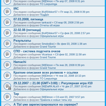
Последнее сообщение
[W]Dimon
«
Пн апр 07, 2008 8:31 pm
Добавлено в форуме
TO Leepuringa
IRC
Последнее сообщение
[KoR]Voker57
«
Пт мар 21, 2008 8:39 pm
Добавлено в форуме
ПодДон
07.03.2008, пятница
Последнее сообщение
tankacid
«
Сб мар 08, 2008 2:56 pm
Добавлено в форуме
Отчеты об играх
22.02.08 (пятница)
Последнее сообщение
[KoR]Voker57
«
Ср фев 20, 2008 2:57 pm
Добавлено в форуме
Официальные игры
Результаты
Последнее сообщение
Smoke[kiv]
«
Вс фев 03, 2008 1:38 am
Добавлено в форуме
Grand Tourne
СПО - система подсчета очков
Последнее сообщение
Vicarious
«
Сб фев 02, 2008 11:58 am
Добавлено в форуме
Grand Tourne
Hamachi
Последнее сообщение
[W]Dimon
«
Пн янв 28, 2008 8:39 pm
Добавлено в форуме
Grand Tourne
Краткие описания всех роликов + ссылки
Последнее сообщение
[W]Dimon
«
Чт янв 10, 2008 10:10 pm
Добавлено в форуме
TO Leepuringa
29.12.2007 :: 21.00 (GMT+3:00) :: Регулярная игра #10
Последнее сообщение
[W]DaRK ALeX
«
Чт дек 27, 2007 10:42 pm
Добавлено в форуме
Официальные игры
Тир
Последнее сообщение
[W]Dimon
«
Сб ноя 03, 2007 9:57 pm
Добавлено в форуме
Правила и новые типы игр
А ТЫ уже зарегистрировался на сервере?