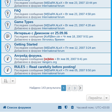
Последнее сообщение
[W]DaRK ALeX
«
Вт янв 23, 2007 10:44 pm
Добавлено в форуме
International forum
FAQ
Последнее сообщение
[W]DaRK ALeX
«
Вт янв 23, 2007 4:58 pm
Добавлено в форуме
International forum
Game Types
Последнее сообщение
[W]DaRK ALeX
«
Вт янв 23, 2007 4:28 am
Добавлено в форуме
International forum
Интервью с Димоном от 25.09.06
Последнее сообщение
[KoR]Ben-zin
«
Чт янв 18, 2007 9:51 pm
Добавлено в форуме
Летопись Времен
Getting Started
Последнее сообщение
[W]DaRK ALeX
«
Пт янв 12, 2007 3:24 am
Добавлено в форуме
International forum
Апгрейд форума.
Последнее сообщение
[m]klim
«
Вт янв 09, 2007 9:41 pm
Добавлено в форуме
Vangers.org
RULES :: Read carefully before posting!
Последнее сообщение
[W]DaRK ALeX
«
Пт янв 05, 2007 9:50 pm
Добавлено в форуме
International forum
1
2
3
След.
Найдено 143 результата
Перейти
Список форумов
Часовой пояс:
UTC+03:00