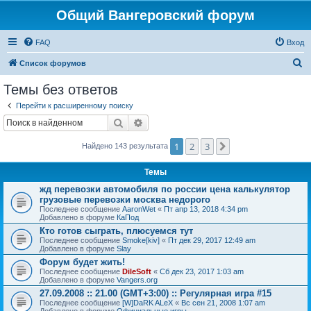
Общий Вангеровский форум
FAQ
Вход
П
Список форумов
о
Темы без ответов
и
Перейти к расширенному поиску
с
Поиск
Расширенный поиск
к
1
2
3
След.
Найдено 143 результата
Темы
жд перевозки автомобиля по россии цена калькулятор
грузовые перевозки москва недорого
Последнее сообщение
AaronWet
«
Пт апр 13, 2018 4:34 pm
Добавлено в форуме
КаПод
Кто готов сыграть, плюсуемся тут
Последнее сообщение
Smoke[kiv]
«
Пт дек 29, 2017 12:49 am
Добавлено в форуме
Slay
Форум будет жить!
Последнее сообщение
DileSoft
«
Сб дек 23, 2017 1:03 am
Добавлено в форуме
Vangers.org
27.09.2008 :: 21.00 (GMT+3:00) :: Регулярная игра #15
Последнее сообщение
[W]DaRK ALeX
«
Вс сен 21, 2008 1:07 am
Добавлено в форуме
Официальные игры