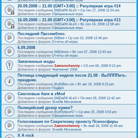
20.09.2008 :: 21.00 (GMT+3:00) :: Регулярная игра #14
Последнее сообщение
[W]DaRK ALeX
«
Ср сен 17, 2008 11:04 am
Добавлено в форуме
Официальные игры
16.09.2008 :: 21.00 (GMT+3:00) :: Регулярная игра #13
Последнее сообщение
[W]DaRK ALeX
«
Вс сен 14, 2008 12:08 am
Добавлено в форуме
Официальные игры
Последний Пассемблос.
Последнее сообщение
[W]biot
«
Ср сен 10, 2008 12:46 pm
Добавлено в форуме
Отчеты об играх
6.09.2008
Последнее сообщение
[W]Dimon
«
Вс сен 07, 2008 12:43 am
Добавлено в форуме
Отчеты об играх
Заявленные моды
Последнее сообщение
Zamorochenniy
«
Сб сен 06, 2008 8:12 pm
Добавлено в форуме
Чемпионат 2008
Пятница следующей недели после 21.08 - ВыППППить-
праздник.
Последнее сообщение
[KoR]Ben-zin
«
Вт авг 26, 2008 8:23 pm
Добавлено в форуме
ПодДон
Сингловые баги в zMod
Последнее сообщение
[W]DaRK ALeX
«
Пн июл 28, 2008 12:42 am
Добавлено в форуме
Эскейв Механиков
Полицейский дозор нужен?
Последнее сообщение
[KoR]Voker57
«
Ср июн 25, 2008 3:53 pm
Добавлено в форуме
Официальные игры
Голосование по Секретному проекту Психосферы
Последнее сообщение
Zamorochenniy
«
Вс май 18, 2008 11:49 am
Добавлено в форуме
Эскейв Механиков
X A rock