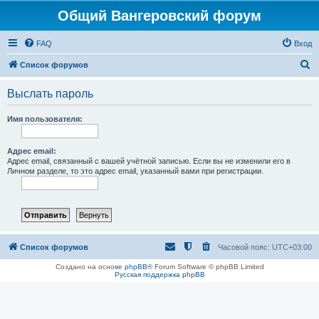
Общий Вангеровский форум
FAQ
Вход
П
Список форумов
о
Выслать пароль
и
с
Имя пользователя:
к
Адрес email:
Адрес email, связанный с вашей учётной записью. Если вы не изменили его в
Личном разделе, то это адрес email, указанный вами при регистрации.
Список форумов
Часовой пояс:
UTC+03:00
Создано на основе
phpBB
® Forum Software © phpBB Limited
Русская поддержка phpBB