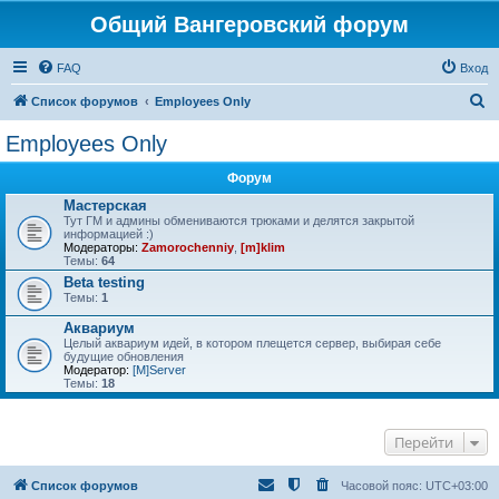
Общий Вангеровский форум
FAQ
Вход
П
Список форумов
Employees Only
о
Employees Only
и
Форум
с
Мастерская
к
Тут ГМ и админы обмениваются трюками и делятся закрытой
информацией :)
Модераторы:
Zamorochenniy
,
[m]klim
Темы:
64
Beta testing
Темы:
1
Аквариум
Целый аквариум идей, в котором плещется сервер, выбирая себе
будущие обновления
Модератор:
[M]Server
Темы:
18
Перейти
Список форумов
Часовой пояс:
UTC+03:00